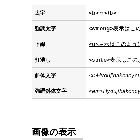
太字
<b>～</b>
強調太字
<strong>表示はこ
下線
<u>表示はこのように
打消し
<strike>表示はこの
斜体文字
<i>Hyoujihakonoyou
強調斜体文字
<em>Hyoujihakono
画像の表示