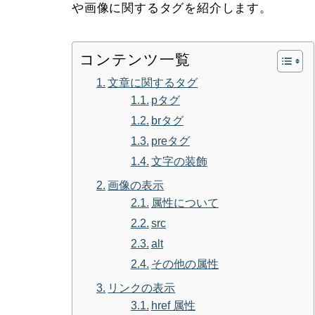
や画像に関するタグを紹介します。
コンテンツ一覧
文章に関するタグ
pタグ
brタグ
preタグ
文字の装飾
画像の表示
属性について
src
alt
その他の属性
リンクの表示
href 属性