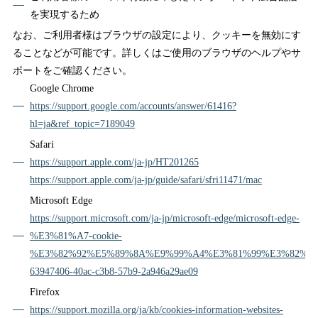
を実現するため
なお、ご利用者様はブラウザの設定により、クッキーを無効にす
ることなどが可能です。詳しくはご使用のブラウザのヘルプやサ
ポートをご確認ください。
Google Chrome
https://support.google.com/accounts/answer/61416?
hl=ja&ref_topic=7189049
Safari
https://support.apple.com/ja-jp/HT201265
https://support.apple.com/ja-jp/guide/safari/sfri11471/mac
Microsoft Edge
https://support.microsoft.com/ja-jp/microsoft-edge/microsoft-edge-
%E3%81%A7-cookie-
%E3%82%92%E5%89%8A%E9%99%A4%E3%81%99%E3%82%8B
63947406-40ac-c3b8-57b9-2a946a29ae09
Firefox
https://support.mozilla.org/ja/kb/cookies-information-websites-